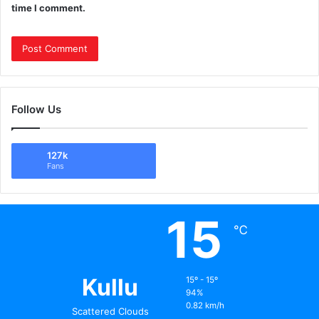
time I comment.
Follow Us
127k
Fans
15
℃
Kullu
15º - 15º
94%
0.82 km/h
Scattered Clouds