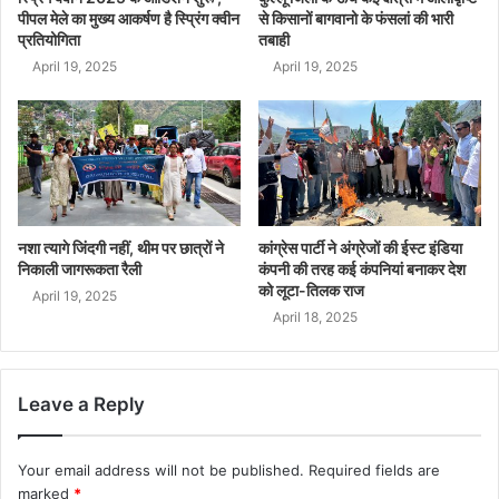
पीपल मेले का मुख्य आकर्षण है स्प्रिंग क्वीन
से किसानों बागवानो के फंसलां की भारी
प्रतियोगिता
तबाही
April 19, 2025
April 19, 2025
नशा त्यागे जिंदगी नहीं, थीम पर छात्रों ने
कांग्रेस पार्टी ने अंग्रेजों की ईस्ट इंडिया
निकाली जागरूकता रैली
कंपनी की तरह कई कंपनियां बनाकर देश
को लूटा-तिलक राज
April 19, 2025
April 18, 2025
Leave a Reply
Your email address will not be published.
Required fields are
marked
*