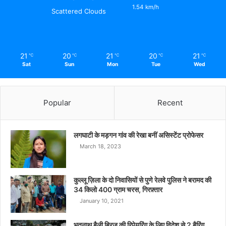
1.54 km/h
Scattered Clouds
21
20
21
20
21
℃
℃
℃
℃
℃
Sat
Sun
Mon
Tue
Wed
Popular
Recent
लगघाटी के मड़गन गांव की रेखा बनीं असिस्टेंट प्रोफेसर
March 18, 2023
कुल्लू ज़िला के दो निवासियों से पुणे रेलवे पुलिस ने बरामद की
34 किलो 400 ग्राम चरस, गिरफ़्तार
January 10, 2021
भूतनाथ बैली ब्रिज की रिपेयरिंग के लिए विदेश से 2 बैरिंग