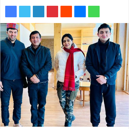
Facebook
Twitter
LinkedIn
Pinterest
Reddit
Messenger
WhatsApp