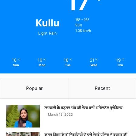
17
Kullu
18º - 16º
93%
1.08 km/h
Light Rain
18
19
18
21
19
℃
℃
℃
℃
℃
Sun
Mon
Tue
Wed
Thu
Popular
Recent
लगघाटी के मड़गन गांव की रेखा बनीं असिस्टेंट प्रोफेसर
March 18, 2023
कुल्लू ज़िला के दो निवासियों से पुणे रेलवे पुलिस ने बरामद की