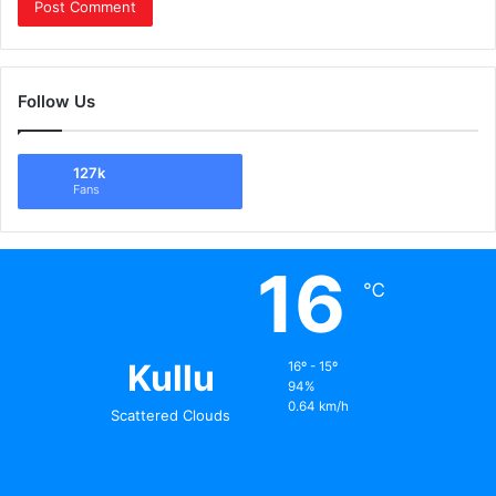
Follow Us
127k
Fans
16
℃
Kullu
16º - 15º
94%
0.64 km/h
Scattered Clouds