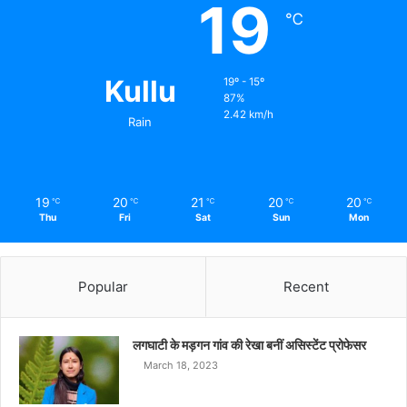
19
℃
Kullu
19º - 15º
87%
2.42 km/h
Rain
19
20
21
20
20
℃
℃
℃
℃
℃
Thu
Fri
Sat
Sun
Mon
Popular
Recent
लगघाटी के मड़गन गांव की रेखा बनीं असिस्टेंट प्रोफेसर
March 18, 2023