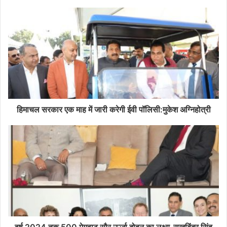
हिमाचल सरकार एक माह में जारी करेगी ईवी पॉलिसी:मुकेश अग्निहोत्री
वर्ष 2024 तक 500 मेगवाट सौर ऊर्जा दोहन का लक्ष्य-सुखबिंद्र सिंह