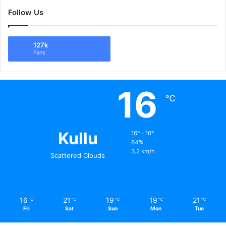
Follow Us
127k
Fans
16
℃
Kullu
16º - 16º
84%
3.2 km/h
Scattered Clouds
16
21
19
19
21
℃
℃
℃
℃
℃
Fri
Sat
Sun
Mon
Tue