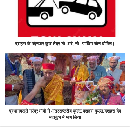
दशहरा के मद्देनजर कुछ क्षेत्र टो-अवे, नो -पार्किंग जोन घोषित।
प्रधानमंत्री नरेंद्र मोदी ने अंतरराष्ट्रीय कुल्लू दशहरा कुल्लू दशहरा देव
महाकुंभ में भाग लिया