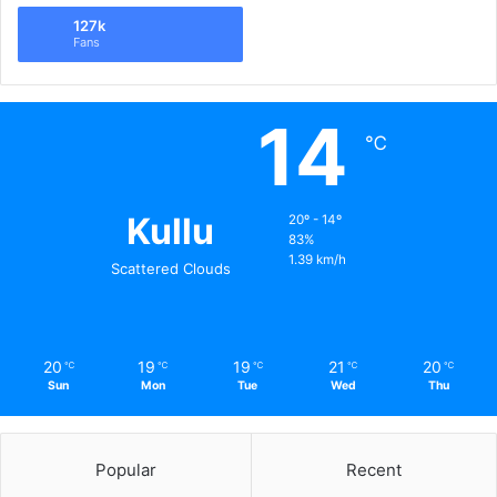
127k
Fans
14
℃
Kullu
20º - 14º
83%
1.39 km/h
Scattered Clouds
20
19
19
21
20
℃
℃
℃
℃
℃
Sun
Mon
Tue
Wed
Thu
Popular
Recent