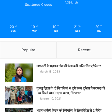
1.39 km/h
Scattered Clouds
20
19
19
21
20
℃
℃
℃
℃
℃
Sun
Mon
Tue
Wed
Thu
Popular
Recent
लगघाटी के मड़गन गांव की रेखा बनीं असिस्टेंट प्रोफेसर
March 18, 2023
कुल्लू ज़िला के दो निवासियों से पुणे रेलवे पुलिस ने बरामद की
34 किलो 400 ग्राम चरस, गिरफ़्तार
January 10, 2021
भूतनाथ बैली ब्रिज की रिपेयरिंग के लिए विदेश से 2 बैरिंग