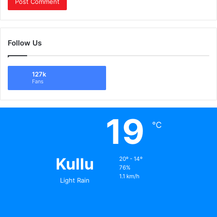
Follow Us
127k
Fans
19
℃
Kullu
20º - 14º
76%
1.1 km/h
Light Rain