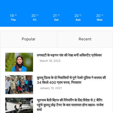
19
20
21
20
20
℃
℃
℃
℃
℃
Thu
Fri
Sat
Sun
Mon
Popular
Recent
लगघाटी के मड़गन गांव की रेखा बनीं असिस्टेंट प्रोफेसर
March 18, 2023
कुल्लू ज़िला के दो निवासियों से पुणे रेलवे पुलिस ने बरामद की
34 किलो 400 ग्राम चरस, गिरफ़्तार
January 10, 2021
भूतनाथ बैली ब्रिज की रिपेयरिंग के लिए विदेश से 2 बैरिंग
पहुंचे कुल्लू लोढ़ टैस्ट के बाद यातायात होगा बहाल-राजेश
शर्मा