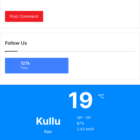
Follow Us
127k
Fans
19
℃
Kullu
19º - 15º
87%
2.42 km/h
Rain