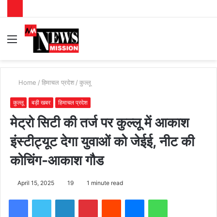
Menu
S
fo
Home
/
हिमाचल प्रदेश
/
कुल्लू
कुल्लू
बड़ी खबर
हिमाचल प्रदेश
मेट्रो सिटी की तर्ज पर कुल्लू में आकाश
इंस्टीट्यूट देगा युवाओं को जेईई, नीट की
कोचिंग-आकाश गौड
April 15, 2025
19
1 minute read
Facebook
Twitter
LinkedIn
Pinterest
Reddit
Messenger
WhatsApp