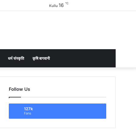
℃
16
Facebook
Twitter
YouTube
Instagram
Sidebar
Kullu
धर्म संस्कृति
कृषि बागवानी
Follow Us
127k
Fans