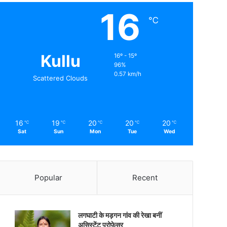
16
℃
Kullu
16º - 15º
96%
0.57 km/h
Scattered Clouds
16
19
20
20
20
℃
℃
℃
℃
℃
Sat
Sun
Mon
Tue
Wed
Popular
Recent
लगघाटी के मड़गन गांव की रेखा बनीं
असिस्टेंट प्रोफेसर