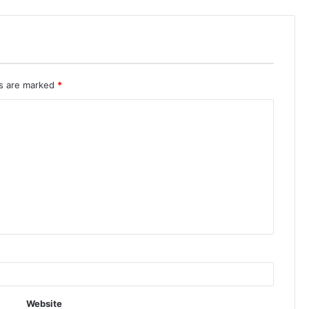
ds are marked
*
Website