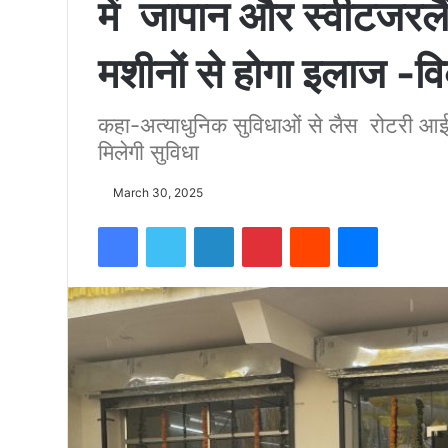
में जापान और स्वीटजरलैंड
को
मशीनों से होगा इलाज -व
15500
कहा-अत्याधुनिक सुविधाओं से लैस रोटरी आई 
मिलेगी सुविधा
फीट
March 30, 2025
उंची
Facebook
Twitter
LinkedIn
Pinterest
Reddit
Messenger
चोटी
पर
फहराया