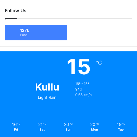
Follow Us
127k
Fans
15
℃
Kullu
16º - 15º
94%
0.68 km/h
Light Rain
16
21
20
20
19
℃
℃
℃
℃
℃
Fri
Sat
Sun
Mon
Tue