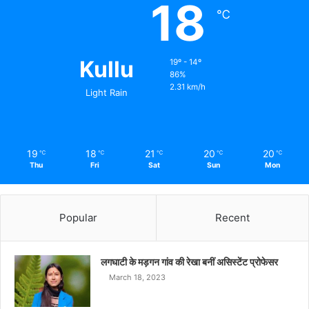
18
℃
Kullu
19º - 14º
86%
2.31 km/h
Light Rain
19
18
21
20
20
℃
℃
℃
℃
℃
Thu
Fri
Sat
Sun
Mon
Popular
Recent
लगघाटी के मड़गन गांव की रेखा बनीं असिस्टेंट प्रोफेसर
March 18, 2023