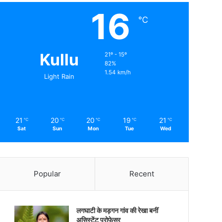
16
℃
Kullu
21º - 15º
82%
1.54 km/h
Light Rain
21
20
20
19
21
℃
℃
℃
℃
℃
Sat
Sun
Mon
Tue
Wed
Popular
Recent
लगघाटी के मड़गन गांव की रेखा बनीं
असिस्टेंट प्रोफेसर