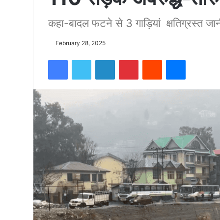
कहा-बादल फटने से 3 गाड़ियां क्षतिग्रस्त जान
को
February 28, 2025
15500
Facebook
Twitter
LinkedIn
Pinterest
Reddit
Messenger
फीट
उंची
चोटी
पर
फहराया