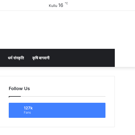
℃
16
Facebook
Twitter
YouTube
Instagram
Sidebar
Kullu
धर्म संस्कृति
कृषि बागवानी
Follow Us
127k
Fans