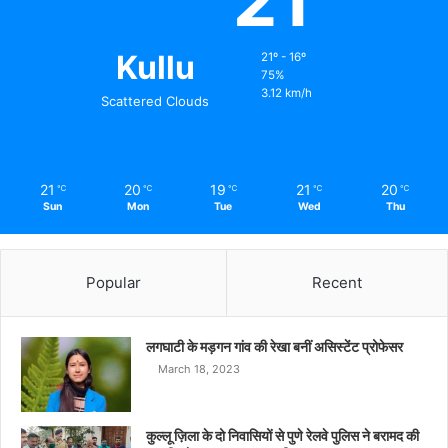
21
Kullu
21º - 16º
75%
3.12 km/h
Scattered Clouds
21
20
19
21
20
℃
℃
℃
℃
℃
Sun
Mon
Tue
Wed
Thu
Popular
Recent
लगघाटी के मड़गन गांव की रेखा बनीं असिस्टेंट प्रोफेसर
March 18, 2023
कुल्लू ज़िला के दो निवासियों से पुणे रेलवे पुलिस ने बरामद की