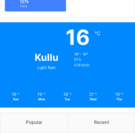
127k
Fans
16
℃
Kullu
16º - 16º
97%
0.19 km/h
Light Rain
16
19
18
21
19
℃
℃
℃
℃
℃
Sun
Mon
Tue
Wed
Thu
Popular
Recent