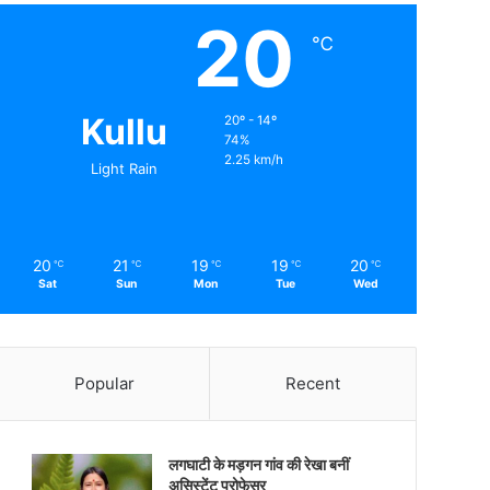
20
℃
Kullu
20º - 14º
74%
2.25 km/h
Light Rain
20
21
19
19
20
℃
℃
℃
℃
℃
Sat
Sun
Mon
Tue
Wed
Popular
Recent
लगघाटी के मड़गन गांव की रेखा बनीं
असिस्टेंट प्रोफेसर