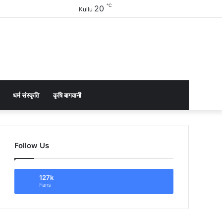
℃
20
Facebook
Twitter
YouTube
Instagram
Sidebar
Kullu
धर्म संस्कृति
कृषि बागवानी
Follow Us
127k
Fans