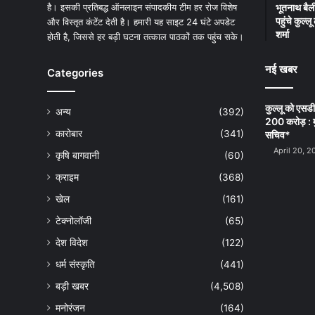
है। इसकी प्रतिबद्ध ऑनलाइन संपादकीय टीम हर रोज विशेष
भूतनाथ बैली
पहुंचे कुल्
और विस्तृत कंटेंट देती है। हमारी यह साइट 24 घंटे अपडेट
शर्मा
होती है, जिससे हर बड़ी घटना तत्काल पाठकों तक पहुंच सके।
नई खबर
Categories
कुल्लू को एसड
अन्य
(392)
200 करोड़ : म
कारोबार
(341)
सचिव*
April 20, 2
कृषि बागवानी
(60)
क्राइम
(368)
खेल
(161)
टेक्नोलॉजी
(65)
देश विदेश
(122)
धर्म संस्कृति
(441)
बड़ी खबर
(4,508)
मनोरंजन
(164)