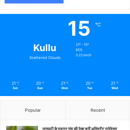
15
℃
Kullu
21º - 15º
85%
0.22 km/h
Scattered Clouds
21
20
21
20
21
℃
℃
℃
℃
℃
Sat
Sun
Mon
Tue
Wed
Popular
Recent
लगघाटी के मड़गन गांव की रेखा बनीं असिस्टेंट प्रोफेसर