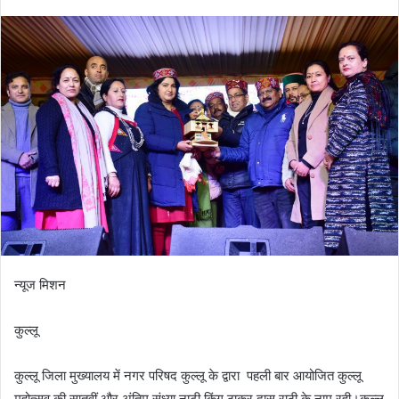
न्यूज मिशन
कुल्लू
कुल्लू जिला मुख्यालय में नगर परिषद कुल्लू के द्वारा पहली बार आयोजित कुल्लू
महोत्सव की सातवीं और अंतिम संध्या नाटी किंग ठाकुर दास राठी के नाम रही।कुल्लू