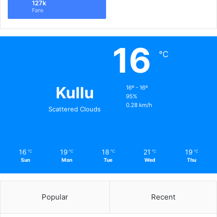
127k
Fans
16
℃
Kullu
16º - 16º
95%
0.28 km/h
Scattered Clouds
16
19
18
21
19
℃
℃
℃
℃
℃
Sun
Mon
Tue
Wed
Thu
Popular
Recent