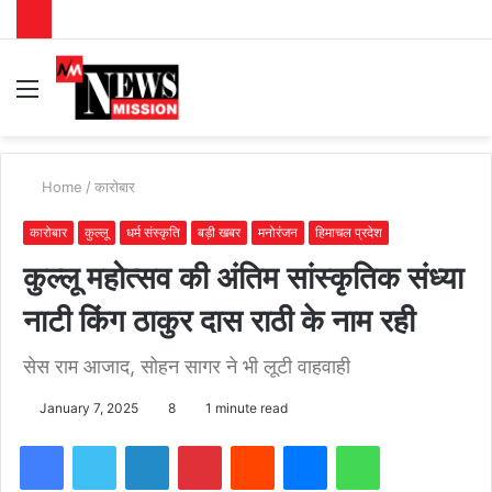
Menu
S
fo
Home
/
कारोबार
कारोबार
कुल्लू
धर्म संस्कृति
बड़ी खबर
मनोरंजन
हिमाचल प्रदेश
कुल्लू महोत्सव की अंतिम सांस्कृतिक संध्या
नाटी किंग ठाकुर दास राठी के नाम रही
सेस राम आजाद, सोहन सागर ने भी लूटी वाहवाही
January 7, 2025
8
1 minute read
Facebook
Twitter
LinkedIn
Pinterest
Reddit
Messenger
WhatsApp