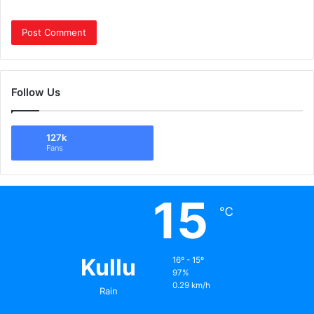
Follow Us
127k
Fans
15
℃
Kullu
16º - 15º
97%
0.29 km/h
Rain