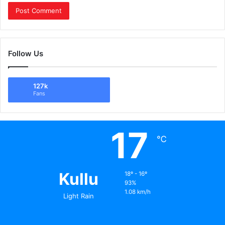
Follow Us
127k
Fans
17
℃
Kullu
18º - 16º
93%
1.08 km/h
Light Rain