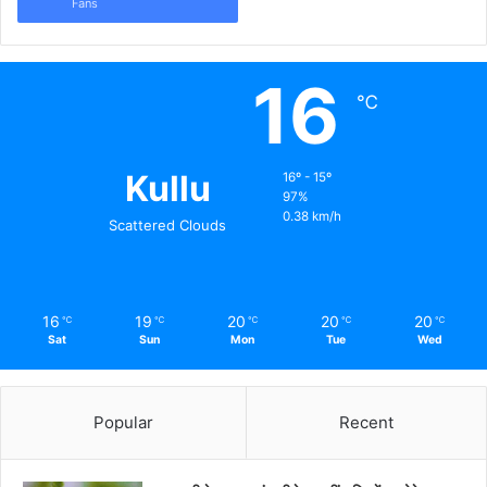
Fans
16
℃
Kullu
16º - 15º
97%
0.38 km/h
Scattered Clouds
16
19
20
20
20
℃
℃
℃
℃
℃
Sat
Sun
Mon
Tue
Wed
Popular
Recent