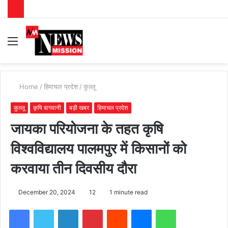
Menu
S
fo
Home
/
हिमाचल प्रदेश
/
कुल्लू
कुल्लू
कृषि बागवानी
बड़ी खबर
हिमाचल प्रदेश
जायका परियोजना के तहत कृषि
विश्वविद्यालय पालमपुर में किसानों को
करवाया तीन दिवसीय दौरा
December 20, 2024
12
1 minute read
Facebook
Twitter
LinkedIn
Pinterest
Reddit
Messenger
WhatsApp