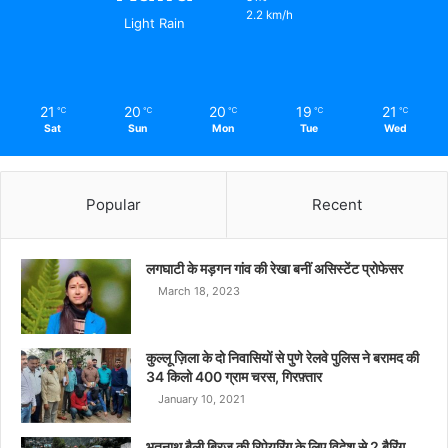
2.2 km/h
Light Rain
21
20
20
19
21
℃
℃
℃
℃
℃
Sat
Sun
Mon
Tue
Wed
Popular
Recent
लगघाटी के मड़गन गांव की रेखा बनीं असिस्टेंट प्रोफेसर
March 18, 2023
कुल्लू ज़िला के दो निवासियों से पुणे रेलवे पुलिस ने बरामद की
34 किलो 400 ग्राम चरस, गिरफ़्तार
January 10, 2021
भूतनाथ बैली ब्रिज की रिपेयरिंग के लिए विदेश से 2 बैरिंग