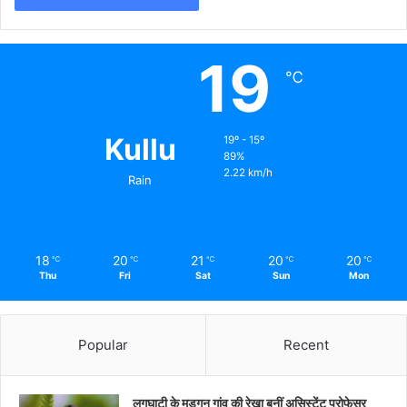
19
℃
Kullu
19º - 15º
89%
2.22 km/h
Rain
18
20
21
20
20
℃
℃
℃
℃
℃
Thu
Fri
Sat
Sun
Mon
Popular
Recent
लगघाटी के मड़गन गांव की रेखा बनीं असिस्टेंट प्रोफेसर