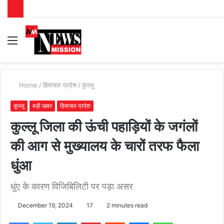
Menu
S
fo
Home
/
हिमाचल प्रदेश
/
कुल्लू
कुल्लू
बड़ी खबर
हिमाचल प्रदेश
कुल्लू जिला की ऊंची पहाड़ियों के जगंलों
की आग से मुख्यालय के चारों तरफ फैला
धुंआ
धुंए के कारण विजिबिलिटी पर पड़ा असर
December 19, 2024
17
2 minutes read
Facebook
Twitter
LinkedIn
Pinterest
Reddit
Messenger
WhatsApp