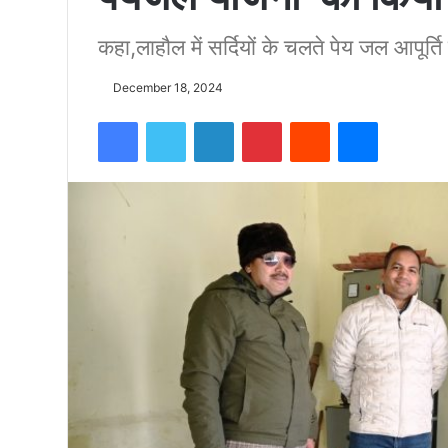
कहा,लाहौल में सर्दियों के चलते पेय जल आपूर्त
को
December 18, 2024
15500
Facebook
Twitter
LinkedIn
Pinterest
Reddit
Messenger
फीट
उंची
चोटी
पर
फहराया