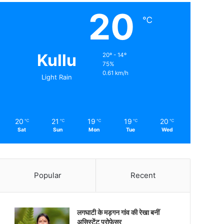
20
℃
Kullu
20º - 14º
75%
0.61 km/h
Light Rain
20
21
19
19
20
℃
℃
℃
℃
℃
Sat
Sun
Mon
Tue
Wed
Popular
Recent
लगघाटी के मड़गन गांव की रेखा बनीं
असिस्टेंट प्रोफेसर