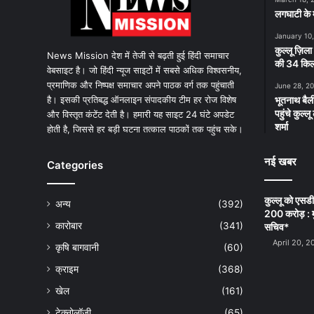
लगघाटी के म
January 10
कुल्लू ज़िला
News Mission देश में तेजी से बढ़ती हुई हिंदी समाचार
की 34 किलो
वेबसाइट है। जो हिंदी न्यूज साइटों में सबसे अधिक विश्वसनीय,
प्रमाणिक और निष्पक्ष समाचार अपने पाठक वर्ग तक पहुंचाती
June 28, 2
है। इसकी प्रतिबद्ध ऑनलाइन संपादकीय टीम हर रोज विशेष
भूतनाथ बैली
पहुंचे कुल्
और विस्तृत कंटेंट देती है। हमारी यह साइट 24 घंटे अपडेट
शर्मा
होती है, जिससे हर बड़ी घटना तत्काल पाठकों तक पहुंच सके।
नई खबर
Categories
कुल्लू को एसड
अन्य
(392)
200 करोड़ : म
कारोबार
(341)
सचिव*
April 20, 2
कृषि बागवानी
(60)
क्राइम
(368)
खेल
(161)
टेक्नोलॉजी
(65)