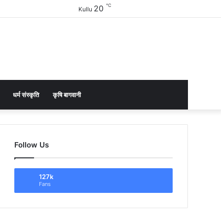
℃
20
Facebook
Twitter
YouTube
Instagram
Sidebar
Kullu
धर्म संस्कृति
कृषि बागवानी
Follow Us
127k
Fans