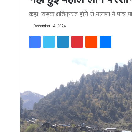
कहा-सड़क क्षतिग्रस्त होने से मलाणा में पांच म
को
December 14, 2024
15500
Facebook
Twitter
LinkedIn
Pinterest
Reddit
Messenger
फीट
उंची
चोटी
पर
फहराया