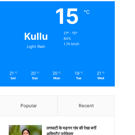
15
℃
Kullu
21º - 15º
84%
1.74 km/h
Light Rain
21
20
20
19
21
℃
℃
℃
℃
℃
Sat
Sun
Mon
Tue
Wed
Popular
Recent
लगघाटी के मड़गन गांव की रेखा बनीं
असिस्टेंट प्रोफेसर