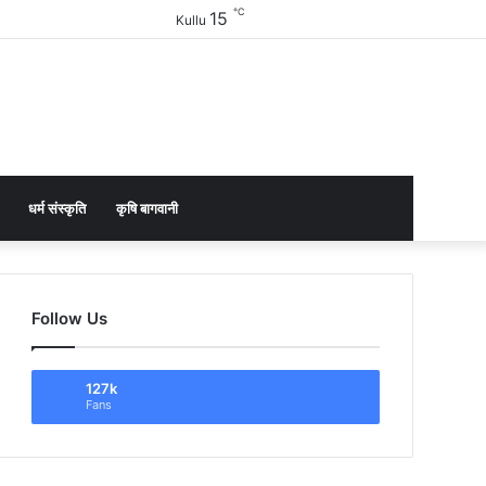
℃
15
Facebook
Twitter
YouTube
Instagram
Sidebar
Kullu
धर्म संस्कृति
कृषि बागवानी
Follow Us
127k
Fans