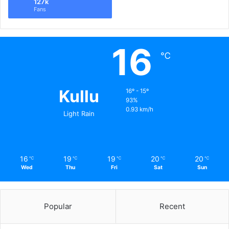
127k
Fans
16
℃
Kullu
16º - 15º
93%
0.93 km/h
Light Rain
16
19
19
20
20
℃
℃
℃
℃
℃
Wed
Thu
Fri
Sat
Sun
Popular
Recent