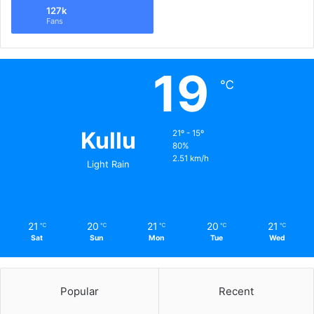
127k
Fans
19
℃
Kullu
21º - 15º
80%
2.51 km/h
Light Rain
21
20
21
20
21
℃
℃
℃
℃
℃
Sat
Sun
Mon
Tue
Wed
Popular
Recent