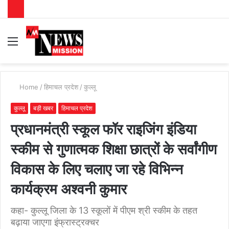
Menu
S
fo
Home
/
हिमाचल प्रदेश
/
कुल्लू
कुल्लू
बड़ी खबर
हिमाचल प्रदेश
प्रधानमंत्री स्कूल फॉर राइजिंग इंडिया
स्कीम से गुणात्मक शिक्षा छात्रों के सर्वांगीण
विकास के लिए चलाए जा रहे विभिन्न
कार्यक्रम अश्वनी कुमार
कहा- कुल्लू जिला के 13 स्कूलों में पीएम श्री स्कीम के तहत
बढ़ाया जाएगा इंफ्रास्ट्रक्चर