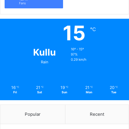
Fans
15
℃
Kullu
16º - 15º
97%
0.29 km/h
Rain
16
21
19
21
20
℃
℃
℃
℃
℃
Fri
Sat
Sun
Mon
Tue
Popular
Recent