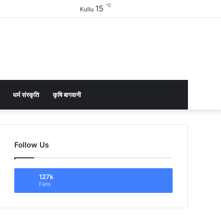
℃
15
Facebook
Twitter
YouTube
Instagram
Sidebar
Kullu
धर्म संस्कृति
कृषि बागवानी
Follow Us
127k
Fans