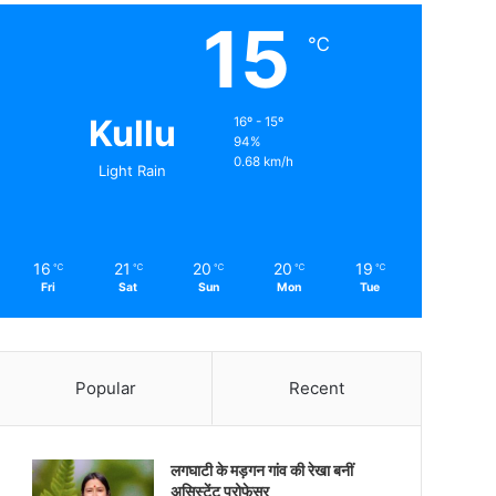
15
℃
Kullu
16º - 15º
94%
0.68 km/h
Light Rain
16
21
20
20
19
℃
℃
℃
℃
℃
Fri
Sat
Sun
Mon
Tue
Popular
Recent
लगघाटी के मड़गन गांव की रेखा बनीं
असिस्टेंट प्रोफेसर