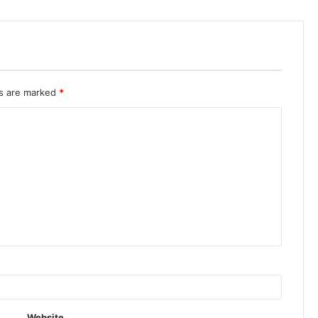
ds are marked
*
Website