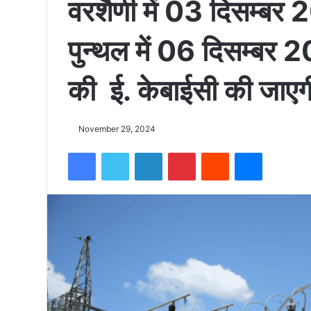
वरशैणी में 03 दिसम्ब
को
पुन्थल में 06 दिसम्बर 
15500
की ई. केबाईसी की जाएग
फीट
November 29, 2024
Facebook
Twitter
LinkedIn
Pinterest
Reddit
Messenger
उंची
चोटी
पर
फहराया