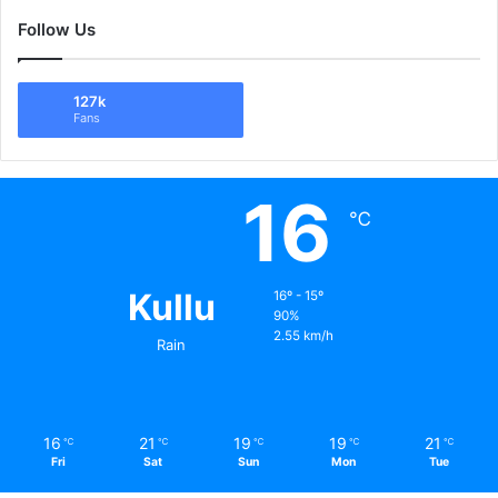
Follow Us
127k
Fans
16
℃
Kullu
16º - 15º
90%
2.55 km/h
Rain
16
21
19
19
21
℃
℃
℃
℃
℃
Fri
Sat
Sun
Mon
Tue