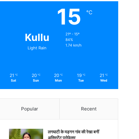
15
℃
Kullu
21º - 15º
84%
1.74 km/h
Light Rain
21
20
20
19
21
℃
℃
℃
℃
℃
Sat
Sun
Mon
Tue
Wed
Popular
Recent
लगघाटी के मड़गन गांव की रेखा बनीं
असिस्टेंट प्रोफेसर