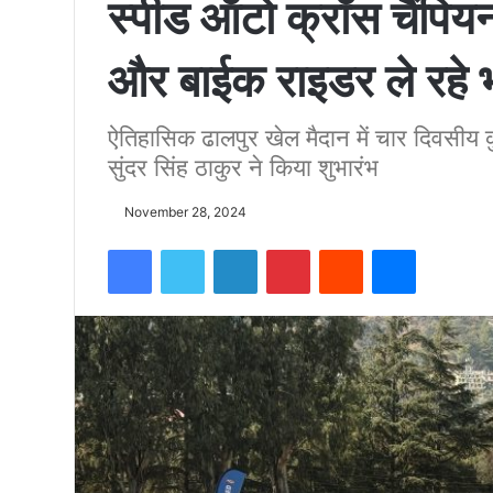
स्पीड ऑटो क्रॉस चैंपिय
को
और बाईक राइडर ले रहे 
15500
ऐतिहासिक ढालपुर खेल मैदान में चार दिवसीय 
सुंदर सिंह ठाकुर ने किया शुभारंभ
फीट
November 28, 2024
उंची
Facebook
Twitter
LinkedIn
Pinterest
Reddit
Messenger
चोटी
पर
फहराया