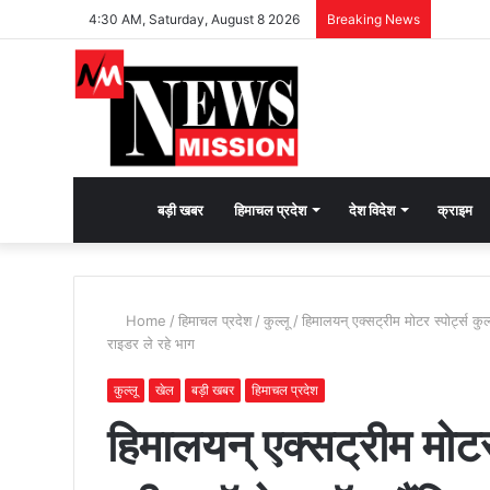
4:30 AM, Saturday, August 8 2026
Breaking News
देश
बड़ी खबर
हिमाचल प्रदेश
देश विदेश
क्राइम
भक्ति
Home
/
हिमाचल प्रदेश
/
कुल्लू
/
हिमालयन् एक्सट्रीम मोटर स्पोर्ट्स 
की
राइडर ले रहे भाग
कुल्लू
खेल
बड़ी खबर
हिमाचल प्रदेश
भावना
हिमालयन् एक्सट्रीम मोटर 
जगाने