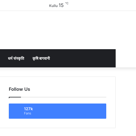
℃
15
Facebook
Twitter
YouTube
Instagram
Sidebar
Kullu
धर्म संस्कृति
कृषि बागवानी
Follow Us
127k
Fans