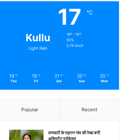
17
℃
Kullu
19º - 14º
92%
0.74 km/h
Light Rain
19
18
21
20
20
℃
℃
℃
℃
℃
Thu
Fri
Sat
Sun
Mon
Popular
Recent
लगघाटी के मड़गन गांव की रेखा बनीं
असिस्टेंट प्रोफेसर