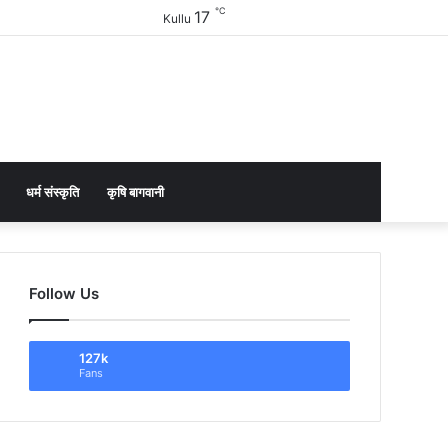
℃
17
Facebook
Twitter
YouTube
Instagram
Sidebar
Kullu
धर्म संस्कृति
कृषि बागवानी
Follow Us
127k
Fans