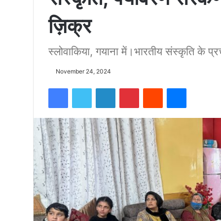
ज़िक्र
को
स्लोवाकिया, गयाना में।भारतीय संस्कृति के प
15500
November 24, 2024
फीट
Facebook
Twitter
LinkedIn
Pinterest
Reddit
Messenger
उंची
चोटी
पर
फहराया