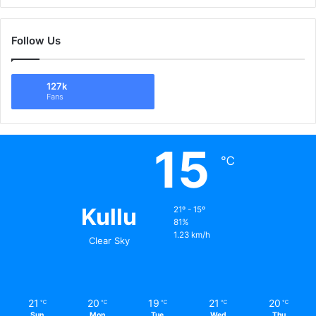
Follow Us
127k
Fans
15
℃
Kullu
21º - 15º
81%
1.23 km/h
Clear Sky
21
20
19
21
20
℃
℃
℃
℃
℃
Sun
Mon
Tue
Wed
Thu