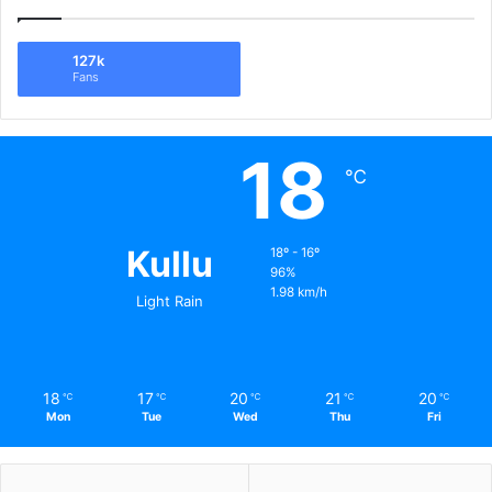
127k
Fans
18
℃
Kullu
18º - 16º
96%
1.98 km/h
Light Rain
18
17
20
21
20
℃
℃
℃
℃
℃
Mon
Tue
Wed
Thu
Fri