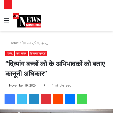
Menu
S
fo
Home
/
हिमाचल प्रदेश
/
कुल्लू
कुल्लू
बड़ी खबर
हिमाचल प्रदेश
“दिव्यांग बच्चों को के अभिभावकों को बताए
कानूनी अधिकार”
November 19, 2024
7
1 minute read
Facebook
Twitter
LinkedIn
Pinterest
Reddit
Messenger
WhatsApp