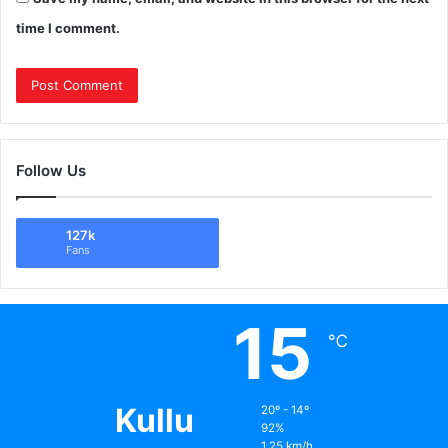
time I comment.
Follow Us
127k
Fans
15
℃
Kullu
20º - 14º
92%
1.25 km/h