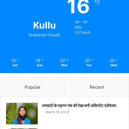
16
℃
Kullu
16º - 15º
96%
0.57 km/h
Scattered Clouds
16
19
20
20
20
℃
℃
℃
℃
℃
Sat
Sun
Mon
Tue
Wed
Popular
Recent
लगघाटी के मड़गन गांव की रेखा बनीं असिस्टेंट प्रोफेसर
March 18, 2023