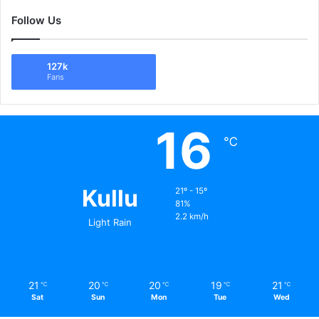
Follow Us
127k
Fans
16
℃
Kullu
21º - 15º
81%
2.2 km/h
Light Rain
21
20
20
19
21
℃
℃
℃
℃
℃
Sat
Sun
Mon
Tue
Wed