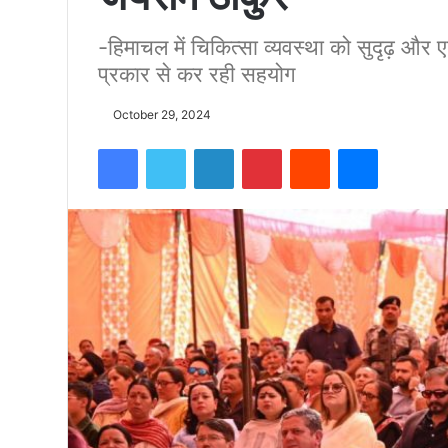
-हिमाचल में चिकित्सा व्यवस्था को सुदृढ़ और 
को
प्रकार से कर रही सहयोग
15500
October 29, 2024
Facebook
Twitter
LinkedIn
Pinterest
Reddit
Messenger
फीट
उंची
चोटी
पर
फहराया