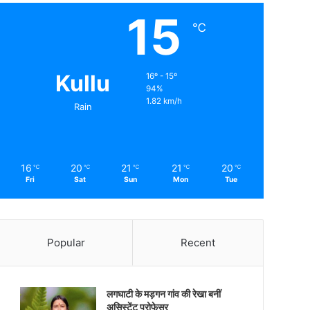
15
℃
Kullu
16º - 15º
94%
1.82 km/h
Rain
16
20
21
21
20
℃
℃
℃
℃
℃
Fri
Sat
Sun
Mon
Tue
Popular
Recent
लगघाटी के मड़गन गांव की रेखा बनीं
असिस्टेंट प्रोफेसर