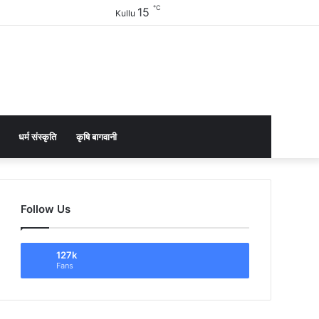
℃
15
Facebook
Twitter
YouTube
Instagram
Sidebar
Kullu
धर्म संस्कृति
कृषि बागवानी
Follow Us
127k
Fans