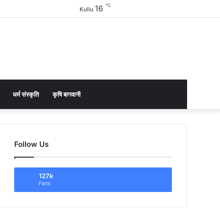
℃
16
Facebook
Twitter
YouTube
Instagram
Sidebar
Kullu
धर्म संस्कृति
कृषि बागवानी
Follow Us
127k
Fans