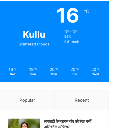
16
℃
Kullu
16º - 15º
95%
0.61 km/h
Scattered Clouds
16
19
20
20
20
℃
℃
℃
℃
℃
Sat
Sun
Mon
Tue
Wed
Popular
Recent
लगघाटी के मड़गन गांव की रेखा बनीं
असिस्टेंट प्रोफेसर