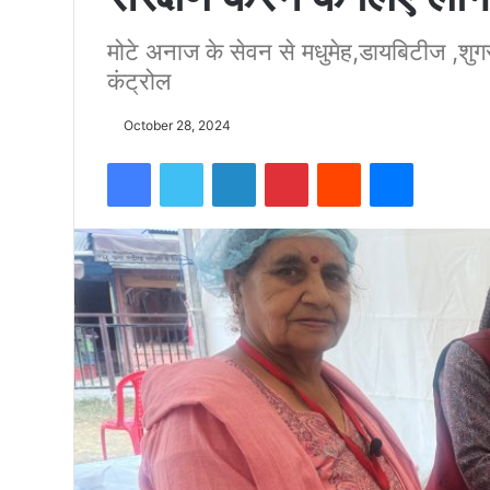
मोटे अनाज के सेवन से मधुमेह,डायबिटीज ,शुग
को
कंट्रोल
15500
October 28, 2024
Facebook
Twitter
LinkedIn
Pinterest
Reddit
Messenger
फीट
उंची
चोटी
पर
फहराया