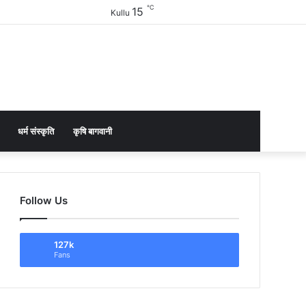
℃
15
Facebook
Twitter
YouTube
Instagram
Sidebar
Kullu
धर्म संस्कृति
कृषि बागवानी
Follow Us
127k
Fans