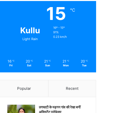
15
℃
Kullu
16º - 15º
91%
0.23 km/h
Light Rain
16
20
21
21
20
℃
℃
℃
℃
℃
Fri
Sat
Sun
Mon
Tue
Popular
Recent
लगघाटी के मड़गन गांव की रेखा बनीं
असिस्टेंट प्रोफेसर