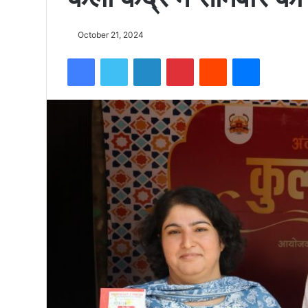
को
October 21, 2024
Facebook
Twitter
LinkedIn
Pinterest
Reddit
Messenger
15500
फीट
उंची
चोटी
पर
फहराया