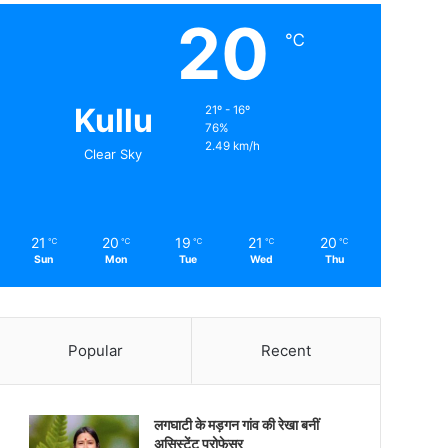
20
℃
Kullu
21º - 16º
76%
2.49 km/h
Clear Sky
21
20
19
21
20
℃
℃
℃
℃
℃
Sun
Mon
Tue
Wed
Thu
Popular
Recent
लगघाटी के मड़गन गांव की रेखा बनीं
असिस्टेंट प्रोफेसर