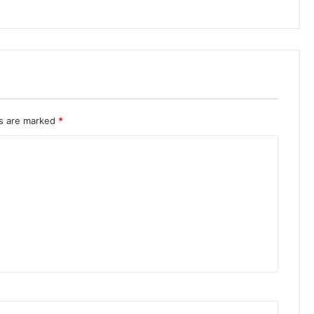
ds are marked
*