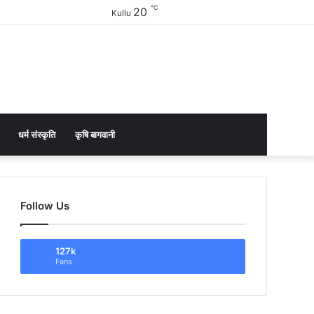
℃
20
Facebook
Twitter
YouTube
Instagram
Sidebar
Kullu
धर्म संस्कृति
कृषि बागवानी
Follow Us
127k
Fans