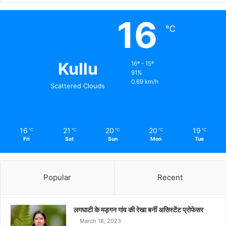
16
℃
Kullu
16º - 15º
91%
0.69 km/h
Scattered Clouds
16
21
20
20
19
℃
℃
℃
℃
℃
Fri
Sat
Sun
Mon
Tue
Popular
Recent
लगघाटी के मड़गन गांव की रेखा बनीं असिस्टेंट प्रोफेसर
March 18, 2023