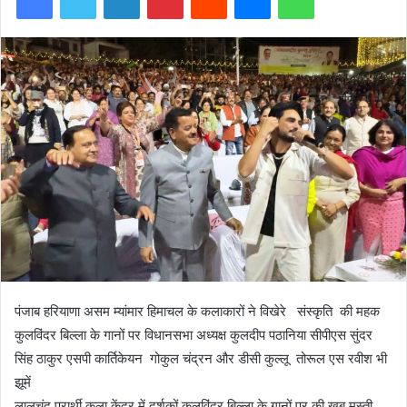
पंजाब हरियाणा असम म्यांमार हिमाचल के कलाकारों ने विखेरे संस्कृति की महक
कुलविंदर बिल्ला के गानों पर विधानसभा अध्यक्ष कुलदीप पठानिया सीपीएस सुंदर
सिंह ठाकुर एसपी कार्तिकेयन गोकुल चंद्रन और डीसी कुल्लू तोरूल एस रवीश भी
झूमें
लालचंद प्रार्थी कला केंद्र में दर्शकों कुलविंदर बिल्ला के गानों पर की खूब मस्ती