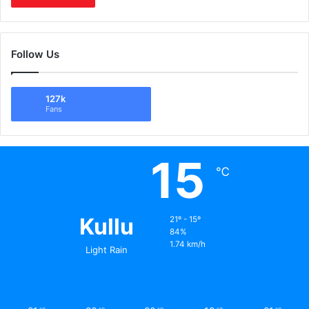
Follow Us
127k
Fans
15
℃
Kullu
21º - 15º
84%
1.74 km/h
Light Rain