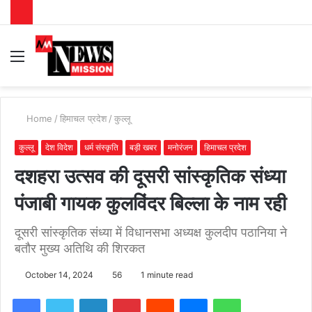
Menu
S
fo
Home
/
हिमाचल प्रदेश
/
कुल्लू
कुल्लू
देश विदेश
धर्म संस्कृति
बड़ी खबर
मनोरंजन
हिमाचल प्रदेश
दशहरा उत्सव की दूसरी सांस्कृतिक संध्या
पंजाबी गायक कुलविंदर बिल्ला के नाम रही
दूसरी सांस्कृतिक संध्या में विधानसभा अध्यक्ष कुलदीप पठानिया ने
बतौर मुख्य अतिथि की शिरकत
October 14, 2024
56
1 minute read
Facebook
Twitter
LinkedIn
Pinterest
Reddit
Messenger
WhatsApp