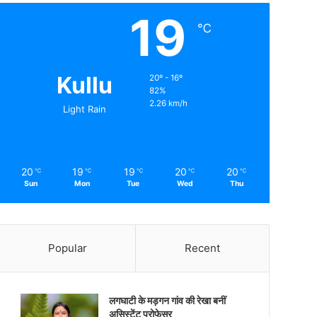
19
℃
Kullu
20º - 16º
82%
2.26 km/h
Light Rain
20
19
19
20
20
℃
℃
℃
℃
℃
Sun
Mon
Tue
Wed
Thu
Popular
Recent
लगघाटी के मड़गन गांव की रेखा बनीं
असिस्टेंट प्रोफेसर