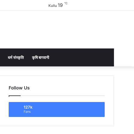
℃
19
Facebook
Twitter
YouTube
Instagram
Sidebar
Kullu
धर्म संस्कृति
कृषि बागवानी
Follow Us
127k
Fans