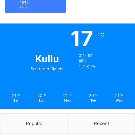
127k
Fans
17
℃
Kullu
21º - 15º
85%
1.54 km/h
Scattered Clouds
21
20
21
20
21
℃
℃
℃
℃
℃
Sat
Sun
Mon
Tue
Wed
Popular
Recent