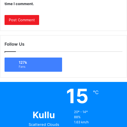
time I comment.
Follow Us
127k
Fans
15
℃
Kullu
20º - 14º
88%
1.63 km/h
Scattered Clouds