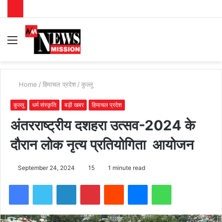
Menu
S
fo
Home
/
हिमाचल प्रदेश
/
कुल्लू
कुल्लू
धर्म संस्कृति
बड़ी खबर
हिमाचल प्रदेश
अंतरराष्ट्रीय दशहरा उत्सव-2024 के
दौरान लोक नृत्य प्रतियोगिता आयोजन
September 24, 2024
15
1 minute read
Facebook
Twitter
LinkedIn
Pinterest
Reddit
Messenger
WhatsApp