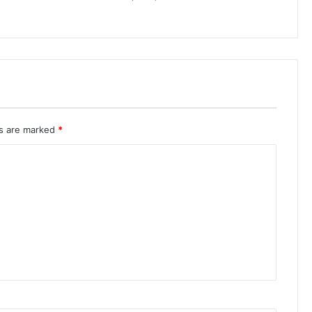
ds are marked
*