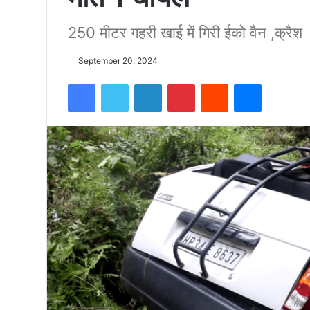
250 मीटर गहरी खाई में गिरी ईको वैन ,क्रैश
को
September 20, 2024
15500
Facebook
Twitter
LinkedIn
Pinterest
Reddit
Messenger
फीट
उंची
चोटी
पर
फहराया