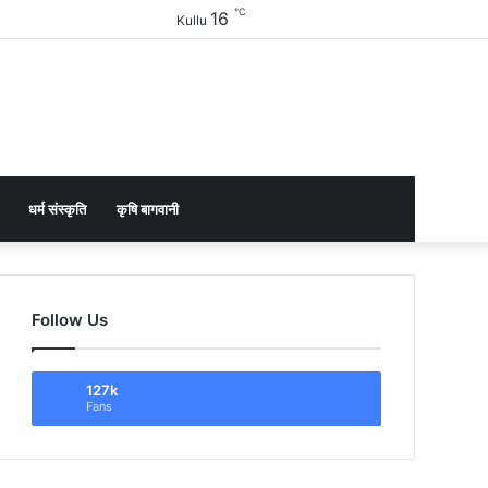
℃
16
Facebook
Twitter
YouTube
Instagram
Sidebar
Kullu
धर्म संस्कृति
कृषि बागवानी
Follow Us
127k
Fans