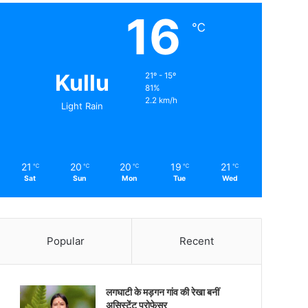
16
℃
Kullu
21º - 15º
81%
2.2 km/h
Light Rain
21
20
20
19
21
℃
℃
℃
℃
℃
Sat
Sun
Mon
Tue
Wed
Popular
Recent
लगघाटी के मड़गन गांव की रेखा बनीं
असिस्टेंट प्रोफेसर