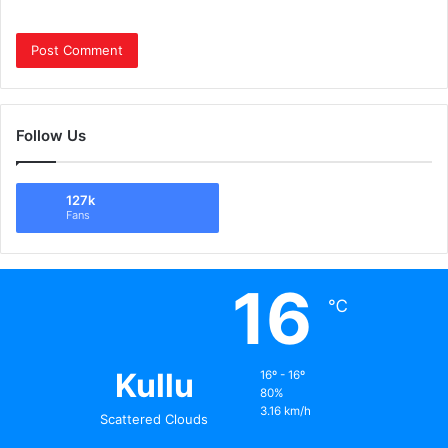
Follow Us
127k
Fans
16
℃
Kullu
16º - 16º
80%
3.16 km/h
Scattered Clouds