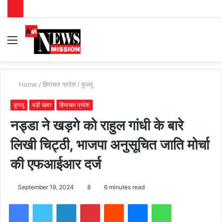
Menu
S
fo
Home
/
हिमाचल प्रदेश
/
कुल्लू
कुल्लू
बड़ी खबर
हिमाचल प्रदेश
नड्डा ने खड़गे को राहुल गांधी के बारे
लिखी चिट्ठी, भाजपा अनुसूचित जाति मोर्चा
की एफआईआर दर्ज
September 19, 2024
8
6 minutes read
Facebook
Twitter
LinkedIn
Pinterest
Reddit
Messenger
WhatsApp