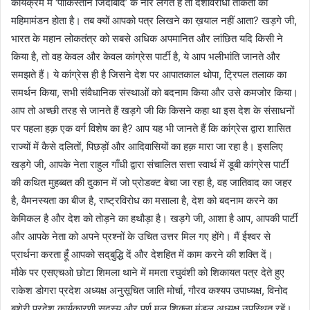
कार्यक्रम में ‘पाकिस्तान जिंदाबाद’ के नारे लगते हैं तो देशविरोधी ताकतों का
महिमामंडन होता है। तब क्यों आपको पत्र लिखने का ख़याल नहीं आता? खड़गे जी,
भारत के महान लोकतंत्र को सबसे अधिक अपमानित और लांछित यदि किसी ने
किया है, तो वह केवल और केवल कांग्रेस पार्टी है, ये आप भलीभांति जानते और
समझते हैं। ये कांग्रेस ही है जिसने देश पर आपातकाल थोपा, ट्रिपल तलाक का
समर्थन किया, सभी संवैधानिक संस्थाओं को बदनाम किया और उसे कमजोर किया।
आप तो अच्छी तरह से जानते हैं खड़गे जी कि किसने कहा था इस देश के संसाधनों
पर पहला हक़ एक वर्ग विशेष का है? आप यह भी जानते हैं कि कांग्रेस द्वारा शासित
राज्यों में कैसे दलितों, पिछड़ों और आदिवासियों का हक़ मारा जा रहा है। इसलिए
खड़गे जी, आपके नेता राहुल गाँधी द्वारा संचालित सत्ता स्वार्थ में डूबी कांग्रेस पार्टी
की कथित मुहब्बत की दुकान में जो प्रोडक्ट बेचा जा रहा है, वह जातिवाद का जहर
है, वैमनस्यता का बीज है, राष्ट्रविरोध का मसाला है, देश को बदनाम करने का
केमिकल है और देश को तोड़ने का हथौड़ा है। खड़गे जी, आशा है आप, आपकी पार्टी
और आपके नेता को अपने प्रश्नों के उचित उत्तर मिल गए होंगे। मैं ईश्वर से
प्रार्थना करता हूँ आपको सद्‌बुद्धि दें और देशहित में काम करने की शक्ति दें।
मौके पर एसएचओ छोटा शिमला थाने में ममता रघुवंशी को शिकायत पत्र देते हुए
राकेश डोगरा प्रदेश अध्यक्ष अनुसूचित जाति मोर्चा, गौरव कश्यप उपाध्यक्ष, विनोद
बुशेरी प्रदेश कार्यकारणी सदस्य और पूर्ण मल शिक्ला मंडल अध्यक्ष उपस्थित रहें।