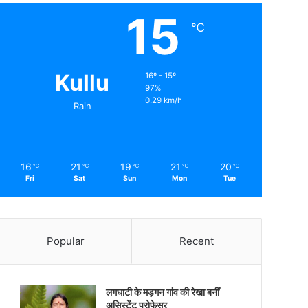
15
℃
Kullu
16º - 15º
97%
0.29 km/h
Rain
16
21
19
21
20
℃
℃
℃
℃
℃
Fri
Sat
Sun
Mon
Tue
Popular
Recent
लगघाटी के मड़गन गांव की रेखा बनीं
असिस्टेंट प्रोफेसर