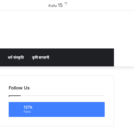
℃
15
Facebook
Twitter
YouTube
Instagram
Sidebar
Kullu
धर्म संस्कृति
कृषि बागवानी
Follow Us
127k
Fans