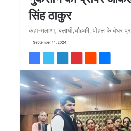
सिंह ठाकुर
को
कहा-मलाणा, बलाधी,चौहकी, पोहल के बेघर प्रभा
15500
September 14, 2024
फीट
Facebook
Twitter
LinkedIn
Pinterest
Reddit
Messenger
उंची
चोटी
पर
फहराया